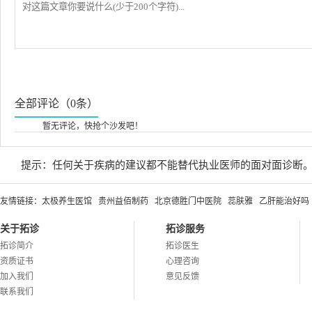
全部评论（0条）
暂无评论，快抢个沙发吧！
提示：任何关于疾病的建议都不能替代执业医师的面对面诊断
友情链接：
太极养生医馆
贵州益佰制药
北京德胜门中医院
蕊肤雅
乙肝能治好吗
关于拓诊
拓诊服务
拓诊简介
拓诊医生
资质证书
心理咨询
加入我们
意见反馈
联系我们