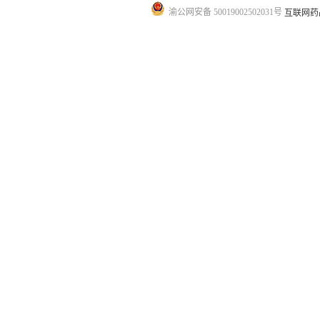
渝公网安备 50019002502031号
互联网药品