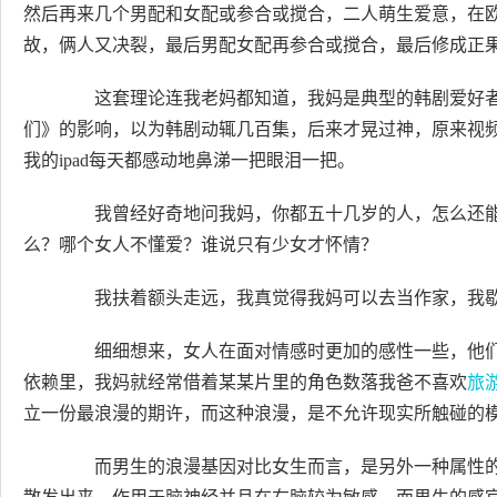
然后再来几个男配和女配或参合或搅合，二人萌生爱意，在
故，俩人又决裂，最后男配女配再参合或搅合，最后修成正
这套理论连我老妈都知道，我妈是典型的韩剧爱好者
们》的影响，以为韩剧动辄几百集，后来才晃过神，原来视
我的ipad每天都感动地鼻涕一把眼泪一把。
我曾经好奇地问我妈，你都五十几岁的人，怎么还能
么？哪个女人不懂爱？谁说只有少女才怀情？
我扶着额头走远，我真觉得我妈可以去当作家，我
细细想来，女人在面对情感时更加的感性一些，他们
依赖里，我妈就经常借着某某片里的角色数落我爸不喜欢
旅
立一份最浪漫的期许，而这种浪漫，是不允许现实所触碰的
而男生的浪漫基因对比女生而言，是另外一种属性的