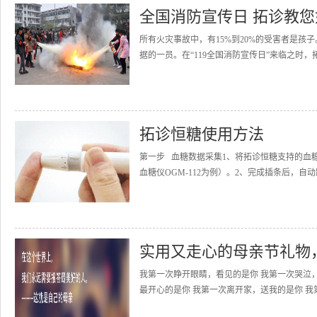
全国消防宣传日 拓诊教
所有火灾事故中，有15%到20%的受害者是
据的一员。在“119全国消防宣传日”来临之时，
拓诊恒糖使用方法
第一步 血糖数据采集1、将拓诊恒糖支持的血
血糖仪OGM-112为例）。2、完成插条后，自动
实用又走心的母亲节礼物
我第一次睁开眼睛，看见的是你 我第一次哭泣
最开心的是你 我第一次离开家，送我的是你 我