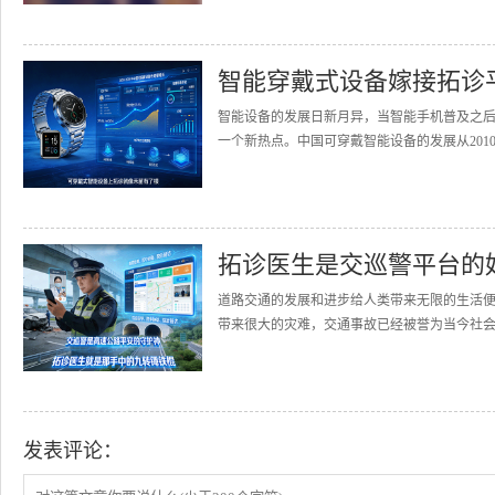
智能穿戴式设备嫁接拓诊
智能设备的发展日新月异，当智能手机普及之
一个新热点。中国可穿戴智能设备的发展从2010
拓诊医生是交巡警平台的
道路交通的发展和进步给人类带来无限的生活
带来很大的灾难，交通事故已经被誉为当今社会的
发表评论：