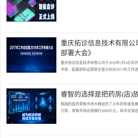
...
重庆拓诊信息技术有限公司召
部署大会》
重庆拓诊信息技术有限公司于2018年2月4日召
术部、医服部和运营部主管分别对2017的工作进
睿智的选择是把药房(店)
我国的医药零售市场大概经历了20年的快速发展
万家，零售市场总规模约3000亿元，其中百强连