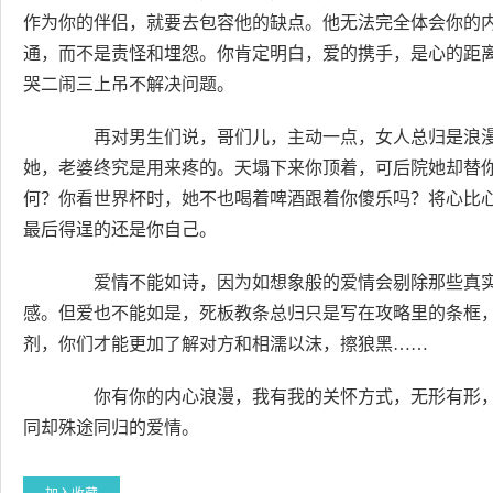
作为你的伴侣，就要去包容他的缺点。他无法完全体会你的
通，而不是责怪和埋怨。你肯定明白，爱的携手，是心的距
哭二闹三上吊不解决问题。
再对男生们说，哥们儿，主动一点，女人总归是浪漫
她，老婆终究是用来疼的。天塌下来你顶着，可后院她却替
何？你看世界杯时，她不也喝着啤酒跟着你傻乐吗？将心比
最后得逞的还是你自己。
爱情不能如诗，因为如想象般的爱情会剔除那些真实
感。但爱也不能如是，死板教条总归只是写在攻略里的条框
剂，你们才能更加了解对方和相濡以沫，擦狼黑……
你有你的内心浪漫，我有我的关怀方式，无形有形，
同却殊途同归的爱情。