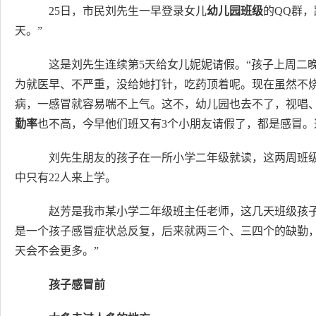
25日，市民刘先生一早登录女儿
幼儿园班级
的QQ群
天。”
这是刘先生连续第5天给女儿妮妮请假。“孩子上周二
为就医早、不严重，没给她打针，吃药顶着呢。现在虽然不
病，一感冒就容易喘不上气。这不，幼儿园也去不了，视唱、
勤率
也不高，今早他们班又有3个小朋友请假了，都是感冒。
刘先生朋友的孩子在一所小学二年级就读，这两周班级
中只有22人来上学。
赵芳是我市某小学二年级班主任老师，这几天班级孩子一
是一个孩子感冒症状总反复，后来就两三个、三四个的缺勤，
天会不会更多。”
孩子感冒前