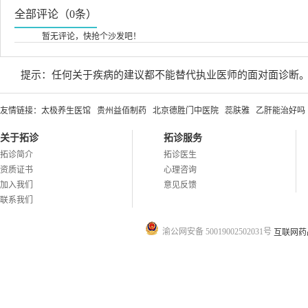
全部评论（0条）
暂无评论，快抢个沙发吧！
提示：任何关于疾病的建议都不能替代执业医师的面对面诊断
友情链接：
太极养生医馆
贵州益佰制药
北京德胜门中医院
蕊肤雅
乙肝能治好吗
关于拓诊
拓诊服务
拓诊简介
拓诊医生
资质证书
心理咨询
加入我们
意见反馈
联系我们
渝公网安备 50019002502031号
互联网药品