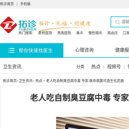
拓诊首页
|
手机版
热门搜索:
新桥医院
西南医院
鼻炎
慢性咽炎
高血压
口
心理咨询
健康服
帮你快速找医生
卫生资讯
热点
|
视频号
|
分类
:
拓诊首页
>
卫生资讯
>
热点
> 老人吃自制臭豆腐中毒 专家:致命病菌可造生化武器
老人吃自制臭豆腐中毒 专家