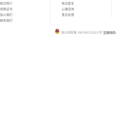
拓诊简介
拓诊医生
资质证书
心理咨询
加入我们
意见反馈
联系我们
渝公网安备 50019002502031号
互联网药品