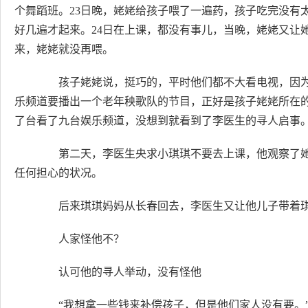
个舞蹈班。23日晚，姥姥给孩子喂了一遍药，孩子吃完没有
好几遍才起来。24日在上课，都没有事儿，当晚，姥姥又让
来，姥姥就没再喂。
孩子姥姥说，挺巧的，平时他们都不大看电视，因为
乐频道要播出一个老年秧歌队的节目，正好是孩子姥姥所在
了台看了九台娱乐频道，没想到就看到了李医生的寻人启事
第二天，李医生央求小琪琪不要去上课，他观察了她
任何担心的状况。
后来琪琪妈妈从长春回去，李医生又让他儿子带着琪
人家怪他不？
认可他的寻人举动，没有怪他
“我想拿一些钱来补偿孩子，但是他们家人没有要。”