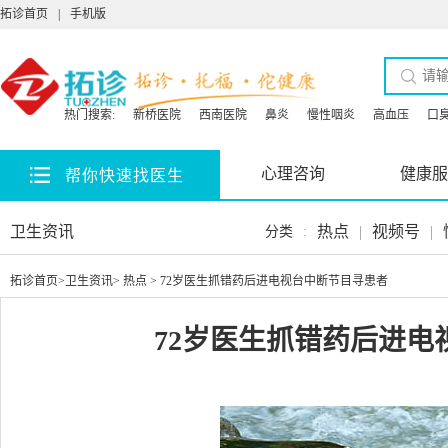
拓诊首页
|
手机版
热门搜索:
新桥医院
西南医院
鼻炎
慢性咽炎
高血压
口
心理咨询
健康服
帮你快速找医生
卫生资讯
热点
|
视频号
|
分类
:
拓诊首页
>
卫生资讯
>
热点
> 72岁医生抓错药后进电视台中断节目寻患者
72岁医生抓错药后进电