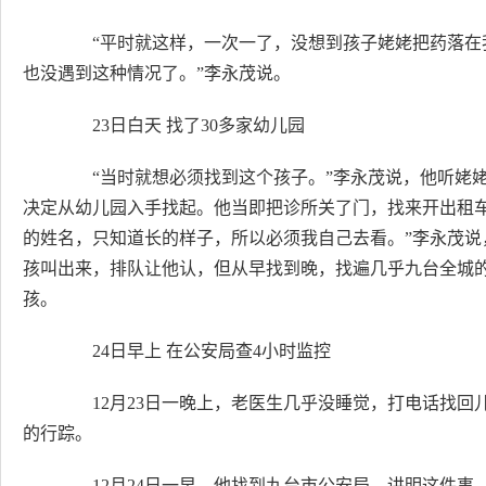
“平时就这样，一次一了，没想到孩子姥姥把药落在
也没遇到这种情况了。”李永茂说。
23日白天 找了30多家幼儿园
“当时就想必须找到这个孩子。”李永茂说，他听姥姥
决定从幼儿园入手找起。他当即把诊所关了门，找来开出租
的姓名，只知道长的样子，所以必须我自己去看。”李永茂
孩叫出来，排队让他认，但从早找到晚，找遍几乎九台全城的
孩。
24日早上 在公安局查4小时监控
12月23日一晚上，老医生几乎没睡觉，打电话找回
的行踪。
12月24日一早，他找到九台市公安局，讲明这件事