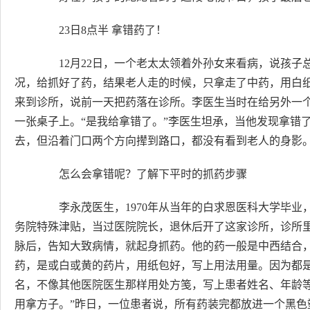
23日8点半 拿错药了！
12月22日，一个老太太领着外孙女来看病，说孩子
况，给抓好了药，结果老人走的时候，只拿走了中药，用白纸
来到诊所，说前一天把药落在诊所。李医生当时在给另外一
一张桌子上。“是我给拿错了。”李医生坦承，当他发现拿错
去，但沿着门口两个方向撵到路口，都没有看到老人的身影
怎么会拿错呢？了解下平时的抓药步骤
李永茂医生，1970年从当年的白求恩医科大学毕业，
务院特殊津贴，当过医院院长，退休后开了这家诊所，诊所
脉后，告知大致病情，就起身抓药。他的药一般是中西结合
药，是或白或黄的药片，用纸包好，写上用法用量。因为都
名，不像其他医院医生那样用处方笺，写上患者姓名、年龄
用拿方子。”昨日，一位患者说，所有药装完都放进一个黑色