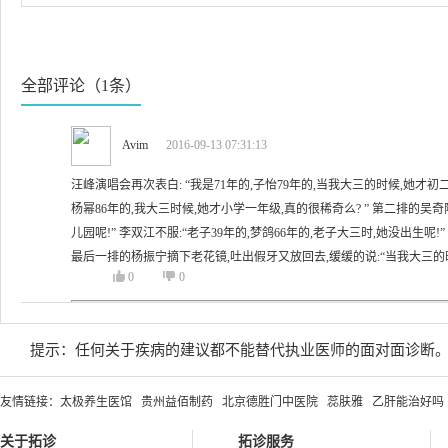
全部评论（1条）
Avim
2016-09-13 07:31:13
汪峰演唱会再次表白: “我是71年的,子怡79年的,当我大三的时候,她才初
杨幂86年的,我大三时候,她才小学一年级,真的很稀奇么? ” 第二排的吴奇
儿园呢!” 李双江不服:“老子39年的,梦鸽66年的,老子大三时,她没出生呢!
最后一排的杨振宁摘下老花镜,吐出假牙又放回去,缓缓的说:“当我大三
0
0
提示：任何关于疾病的建议都不能替代执业医师的面对面诊断
友情链接：
太极养生医馆
贵州益佰制药
北京德胜门中医院
蕊肤雅
乙肝能治好吗
关于拓诊
拓诊服务