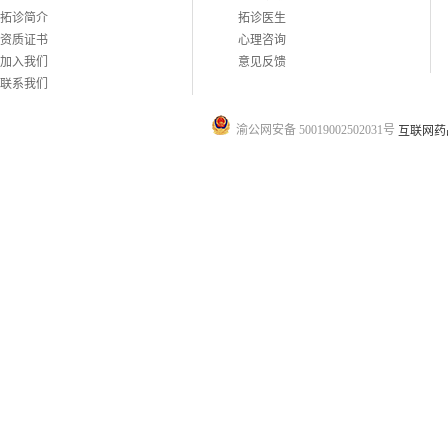
拓诊简介
拓诊医生
资质证书
心理咨询
加入我们
意见反馈
联系我们
渝公网安备 50019002502031号
互联网药品