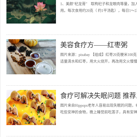
1、美颜“杞龙膏” 取枸杞子和龙眼肉等量，
用。每次食用约20克（ 约1平汤匙），每日1～
美容食疗方——红枣粥
图片来源：pixabay 【组成】红枣20克梗米
适量清水和红枣，用大火烧开，再改用文火慢慢熬
食疗可解决失眠问题 推
图片来自Hippopx老年人容易出现失眠的问
吃些安神的食物，晚上睡觉前吃莲子，具有安神