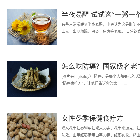
半夜易醒 试试这“一粥一
有些人常常睡到半夜易醒，中医认为这是肝阴
上亢，出现烦躁、兴奋、焦虑等表现。 日常饮食
怎么吃防癌？国家级名老
(图片来自pixabay） 防癌，是每个人都关
“防癌食疗方”，让他们告诉你答案！ ...
女性冬季保健食疗方
糯米花生红枣粥用红糯米50克，花生米50克，
功效。山芋红枣汤用山芋30克，红枣10枚。将山