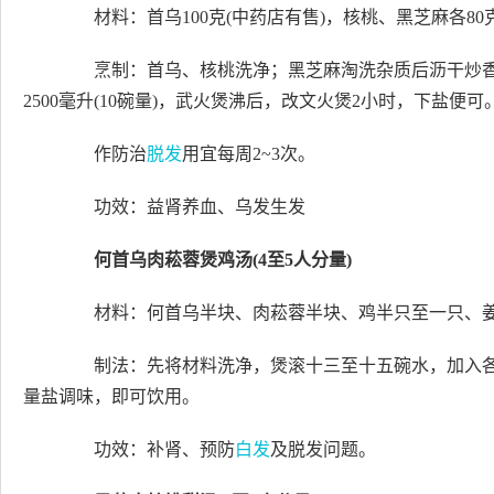
材料：首乌100克(中药店有售)，核桃、黑芝麻各80克
烹制：首乌、核桃洗净；黑芝麻淘洗杂质后沥干炒香
2500毫升(10碗量)，武火煲沸后，改文火煲2小时，下盐便可
作防治
脱发
用宜每周2~3次。
功效：益肾养血、乌发生发
何首乌肉菘蓉煲鸡汤(4至5人分量)
材料：何首乌半块、肉菘蓉半块、鸡半只至一只、
制法：先将材料洗净，煲滚十三至十五碗水，加入各
量盐调味，即可饮用。
功效：补肾、预防
白发
及脱发问题。