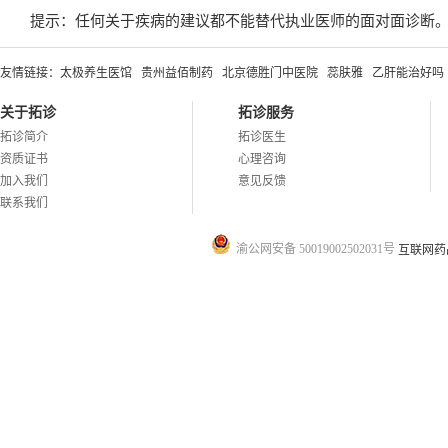
提示：任何关于疾病的建议都不能替代执业医师的面对面诊断
友情链接：
太极养生医馆
贵州益佰制药
北京德胜门中医院
蕊肤雅
乙肝能治好吗
关于拓诊
拓诊服务
拓诊简介
拓诊医生
资质证书
心理咨询
加入我们
意见反馈
联系我们
渝公网安备 50019002502031号
互联网药品