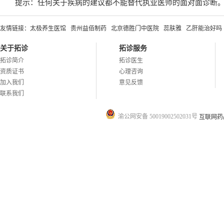
提示：任何关于疾病的建议都不能替代执业医师的面对面诊断
友情链接：
太极养生医馆
贵州益佰制药
北京德胜门中医院
蕊肤雅
乙肝能治好吗
关于拓诊
拓诊服务
拓诊简介
拓诊医生
资质证书
心理咨询
加入我们
意见反馈
联系我们
渝公网安备 50019002502031号
互联网药品