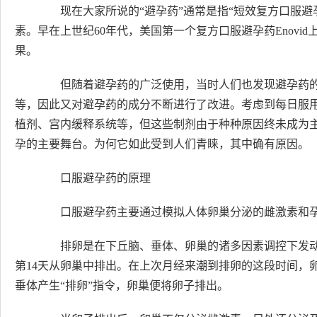
现在大家所说的“避孕药”通常是指“短效复方口服避
素。早在上世纪60年代，美国第一个复方口服避孕药Enov
果。
但随着避孕药的广泛使用，当时人们也发现避孕药的
等，因此又对避孕药的成分不断进行了改进。考虑到每日服
植剂、宫内缓释系统等，但这些制剂由于种种原因终未成为
孕的主要舞台。为何它如此受到人们青睐，其中确有原因。
口服避孕药的原理
口服避孕药主要通过模拟人体卵巢分泌的雌激素和孕激
排卵是在下丘脑、垂体、卵巢的诸多因素调控下发动
第14天从卵巢中排出。在上次月经来潮到排卵的这段时间，
垂体产生“排卵”指令，卵巢便将卵子排出。