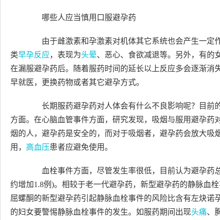
哪些人应当慎用口服避孕药
由于雌激素和孕激素对机体其它系统也会产生一定作
类
早孕反应
，表现为
头晕
、恶心、食欲减退等。另外，有的
在漏服避孕药后。随着服药时间的延长以上反应多会逐渐消
早就医，更换药物或者其它避孕方式。
长期服药避孕药对人体会有什么不良影响呢？目前的
方面。在心脑血管事件方面，研究发现，吸烟与服用避孕药
烟的人，避孕药是安全的，而对于吸烟者，避孕药会放大吸
用，
高血压
患者应避免使用。
血栓事件方面，尽管发生率很低，目前认为避孕药总体上
约增加1.8例)。相较于老一代避孕药，新型避孕药的静脉血
屈螺酮的新型避孕药引起静脉血栓事件的风险比含有左炔诺
的妇女要警惕静脉血栓事件的发生。如服药期间出现
头痛
、