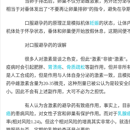
当卵子排出后，卵巢不仅分泌雌激素，另外还分泌孕
相当于对垂体发出了“不要再让卵巢排卵”的指令，避免在孕
口服避孕药的原理正是模拟机体
妊娠
的状态，让体
机体处于怀孕状态，垂体和卵巢便开始放假休息，这期间便
对口服避孕药的误解
很多人对激素是谈之色变，但此“激素”非彼“激素”
疫病时会引起肥胖、
胃溃疡
、
骨质疏松
等副作用，但并非所
是人工合成的，但是作用与人体自身分泌的激素一致，且模
药中雌激素含量为20-35微克，这种剂量已被公认为是较安
小。因此不会有上述副作用，大可不必为之担忧。
有人认为含激素的避孕药有致癌作用，事实上，目前
癌
的患病风险，对女性子宫和卵巢有保护作用。而对于
乳腺
率(相对风险1.24)。但这个相对风险的增高其实非常小，就连
管服药与否，定期的乳腺检查还是必要的。