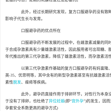
此外，经过长期研究发现，复方口服避孕药没有致畸
影响子代生长与发育。
口服避孕药的优点所在
口服避孕药不断发展的过程中，在雌激素减量的同时
于合成孕激素具有少量雄激素活性，因此服用者可出现糖、
年代推出的第三代孕激素，降低了雄激素活性，而孕激素活
以第三代孕激素作基础的复方口服避孕药有妈富隆、
英-35、优思明等，其中含有的新型孕激素甚至有抗雄激素
素性
脱发
、痤疮等疾病。
此外，避孕药直接作用于排卵环节，对性行为本身没
于没有了排卵，也杜绝了
异位妊娠
(即“
宫外孕
”)的发生，因
孕套安全系数更高的避孕方式)