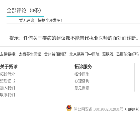
全部评论（0条）
暂无评论，快抢个沙发吧！
提示：任何关于疾病的建议都不能替代执业医师的面对面诊断
友情链接：
太极养生医馆
贵州益佰制药
北京德胜门中医院
蕊肤雅
乙肝能治好吗
关于拓诊
拓诊服务
拓诊简介
拓诊医生
资质证书
心理咨询
加入我们
意见反馈
联系我们
渝公网安备 50019002502031号
互联网药品