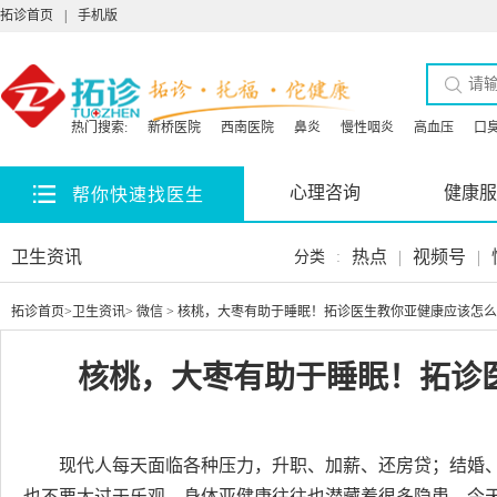
拓诊首页
|
手机版
热门搜索:
新桥医院
西南医院
鼻炎
慢性咽炎
高血压
口
心理咨询
健康服
帮你快速找医生
卫生资讯
热点
|
视频号
|
分类
:
拓诊首页
>
卫生资讯
>
微信
> 核桃，大枣有助于睡眠！拓诊医生教你亚健康应该怎
核桃，大枣有助于睡眠！拓诊
现代人每天面临各种压力，升职、加薪、还房贷；结婚
也不要太过于乐观，身体亚健康往往也潜藏着很多隐患，今