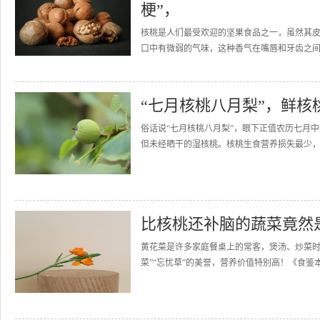
梗”，
核桃是人们最受欢迎的坚果食品之一，虽然其
口中有微弱的气味，这种香气在嘴唇和牙齿之间
“七月核桃八月梨”，鲜核
俗话说“七月核桃八月梨”，眼下正值农历七月
但未经晒干的湿核桃。核桃生食营养损失最少，
比核桃还补脑的蔬菜竟然
黄花菜是许多家庭餐桌上的常客，煲汤、炒菜时
菜”“忘忧草”的美誉，营养价值特别高！《食鉴