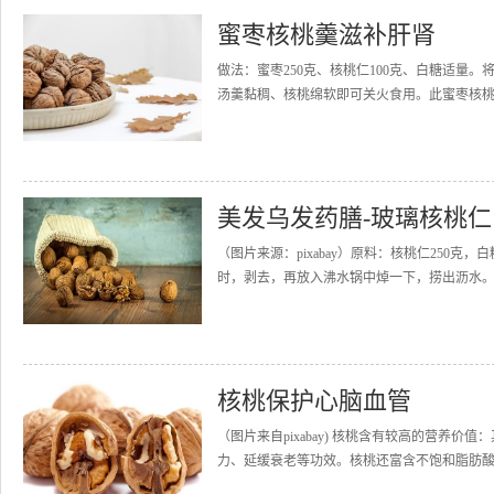
蜜枣核桃羹滋补肝肾
做法：蜜枣250克、核桃仁100克、白糖适量
汤羹黏稠、核桃绵软即可关火食用。此蜜枣核桃
美发乌发药膳-玻璃核桃仁
（图片来源：pixabay）原料：核桃仁25
时，剥去，再放入沸水锅中焯一下，捞出沥水。2
核桃保护心脑血管
（图片来自pixabay) 核桃含有较高的营养
力、延缓衰老等功效。核桃还富含不饱和脂肪酸，