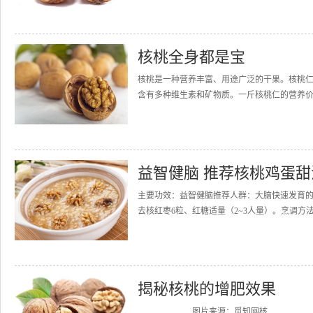
核桃全身都是宝
核桃是一种营养丰富、用途广泛的干果。核桃仁含脂
含有多种维生素和矿物质。一斤核桃仁的营养价值相
益智健脑 推荐核桃鸡蛋甜
主要功效：益智健脑推荐人群：大脑快速发育的
去核红枣6粒、红糖适量（2~3人量）。烹调方
揭秘核桃的增肥效果
图片来源：觅知网核...