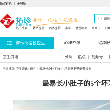
拓诊首页
|
手机版
热门搜索:
新桥医院
西南医院
鼻炎
慢性咽炎
高血压
口
心理咨询
健康服
帮你快速找医生
卫生资讯
热点
|
视频号
|
分类
:
拓诊首页
>
卫生资讯
>
两性
> 最易长小肚子的5个坏习惯 拒绝碳酸饮料
最易长小肚子的5个坏