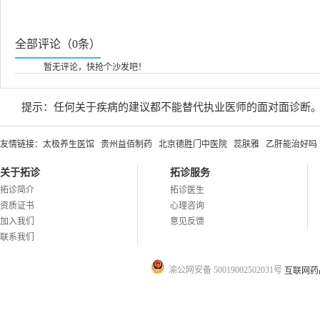
全部评论（0条）
暂无评论，快抢个沙发吧！
提示：任何关于疾病的建议都不能替代执业医师的面对面诊断
友情链接：
太极养生医馆
贵州益佰制药
北京德胜门中医院
蕊肤雅
乙肝能治好吗
关于拓诊
拓诊服务
拓诊简介
拓诊医生
资质证书
心理咨询
加入我们
意见反馈
联系我们
渝公网安备 50019002502031号
互联网药品