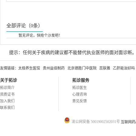
全部评论（0条）
暂无评论，快抢个沙发吧！
提示：任何关于疾病的建议都不能替代执业医师的面对面诊断
友情链接：
太极养生医馆
贵州益佰制药
北京德胜门中医院
蕊肤雅
乙肝能治好吗
关于拓诊
拓诊服务
拓诊简介
拓诊医生
资质证书
心理咨询
加入我们
意见反馈
联系我们
渝公网安备 50019002502031号
互联网药品