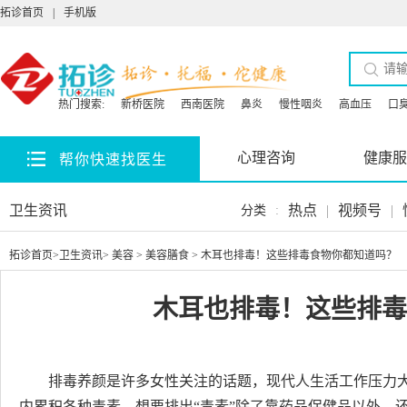
拓诊首页
|
手机版
热门搜索:
新桥医院
西南医院
鼻炎
慢性咽炎
高血压
口
心理咨询
健康服
帮你快速找医生
卫生资讯
热点
|
视频号
|
分类
:
拓诊首页
>
卫生资讯
>
美容
>
美容膳食
> 木耳也排毒！这些排毒食物你都知道吗？
木耳也排毒！这些排毒
排毒养颜是许多女性关注的话题，现代人生活工作压力
内累积各种毒素。想要排出“毒素”除了靠药品保健品以外，