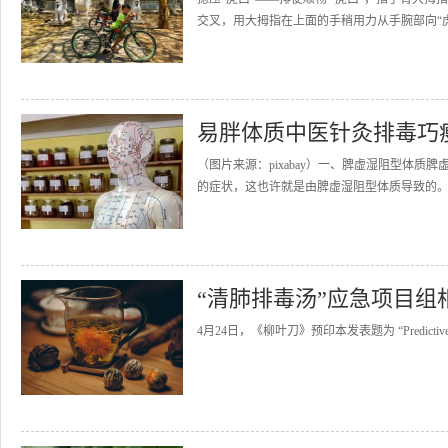
交叉，用大拇指在上面的手稍用力从手腕部向“虎口
易胖体质中医针灸排毒巧
（图片来源：pixabay）一、脾虚湿阻型体
的症状，这也许就是由脾虚湿阻型体质导致的。
“清肺排毒汤”应急项目
4月24日，《柳叶刀》预印本发表题为 “Predictive Value of t