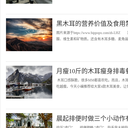
黑木耳的营养价值及食用
图片来源于https://www.hippopx.co
酸、维生素和矿物质。还含有木耳多糖、麦角甾醇
月瘦10斤的木耳瘦身排毒
木耳口感酥脆，很多MM都喜欢吃。而且，木
吃越瘦。今天小编推荐给大家4款木耳美食，让你1个
晨起排便时做三个小动作
捻压“虎口”——排便顺畅 “虎口”，指手背大