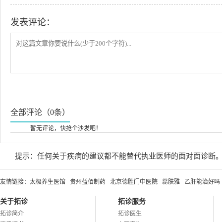
发表评论：
全部评论（0条）
暂无评论，快抢个沙发吧！
提示：任何关于疾病的建议都不能替代执业医师的面对面诊断
友情链接：
太极养生医馆
贵州益佰制药
北京德胜门中医院
蕊肤雅
乙肝能治好吗
关于拓诊
拓诊服务
拓诊简介
拓诊医生