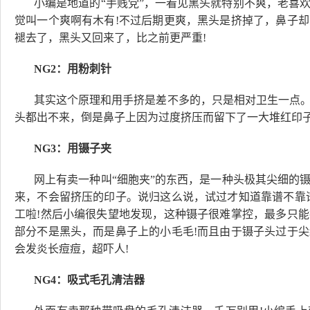
小编是地道的“手贱党”，一看见黑头就特别不爽，老喜
觉叫一个爽啊有木有!不过后期更爽，黑头是挤掉了，鼻子
褪去了，黑头又回来了，比之前更严重!
NG2：用粉刺针
其实这个原理和用手挤是差不多的，只是相对卫生一点
头都出不来，倒是鼻子上因为过度挤压而留下了一大堆红印子
NG3：用镊子夹
网上有卖一种叫“细胞夹”的东西，是一种头极其尖细的
来，不会留挤压的印子。说归这么说，试过才知道靠谱不靠
工啦!然后小编很失望地发现，这种镊子很难掌控，最多只
部分不是黑头，而是鼻子上的小毛毛!而且由于镊子头过于
会发炎长痘痘，超吓人!
NG4：吸式毛孔清洁器