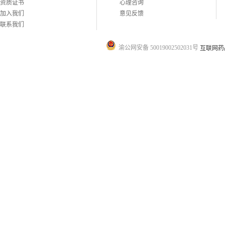
资质证书
心理咨询
加入我们
意见反馈
联系我们
渝公网安备 50019002502031号
互联网药品