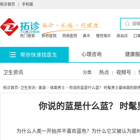
拓诊首页
|
手机版
热门搜索:
新桥医院
西南医院
鼻炎
慢性咽炎
高血压
口
心理咨询
健康服
帮你快速找医生
卫生资讯
热点
|
视频号
|
分类
:
拓诊首页
>
卫生资讯
>
美容
>
体面男士
> 你说的蓝是什么蓝？ 时髦男士最体面的颜
你说的蓝是什么蓝？ 时髦
为什么人类一开始并不喜欢蓝色？为什么它又被认为是