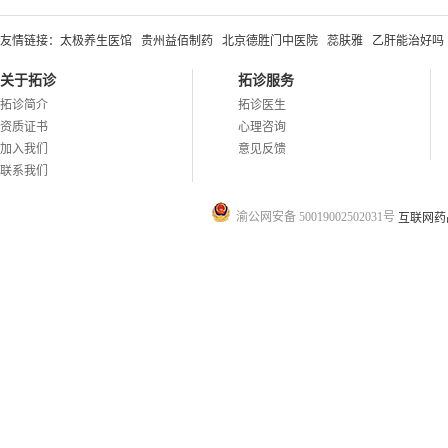
友情链接：
太极养生医馆
贵州益佰制药
北京德胜门中医院
蕊肤雅
乙肝能治好吗
关于拓诊
拓诊服务
拓诊简介
拓诊医生
资质证书
心理咨询
加入我们
意见反馈
联系我们
渝公网安备 50019002502031号
互联网药品