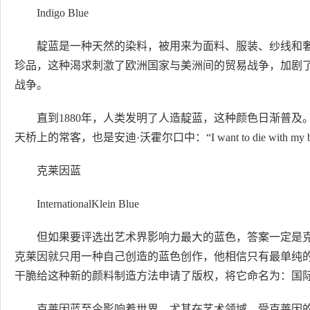
Indigo Blue
靛蓝是一种天然的染料，被用来为面料、服装、纱线和
珍品，这种渴求刺激了欧洲国家与美洲间的贸易战争，加剧
战争。
直到1880年，人类发明了人造靛蓝，这种颜色日渐普
天桥上的常客，也是安迪·沃霍尔口中：“I want to die with my bl
克莱因蓝
InternationalKlein Blue
但如果要评选出艺术界影响力最大的蓝色，答案一定是克莱
克莱因就只用一种自己创造的蓝色创作，他相信只有最单纯
干脆给这种新的颜料制造方法申请了版权，将它命名为：国际
克莱因蓝至今影响着世界，尤其在艺术领域。受克莱因的