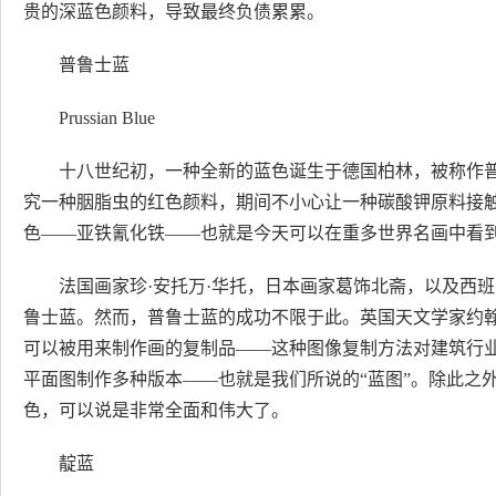
贵的深蓝色颜料，导致最终负债累累。
普鲁士蓝
Prussian Blue
十八世纪初，一种全新的蓝色诞生于德国柏林，被称作普鲁士蓝
究一种胭脂虫的红色颜料，期间不小心让一种碳酸钾原料接
色——亚铁氰化铁——也就是今天可以在重多世界名画中看
法国画家珍·安托万·华托，日本画家葛饰北斋，以及西
鲁士蓝。然而，普鲁士蓝的成功不限于此。英国天文学家约翰
可以被用来制作画的复制品——这种图像复制方法对建筑行
平面图制作多种版本——也就是我们所说的“蓝图”。除此之
色，可以说是非常全面和伟大了。
靛蓝