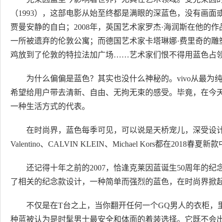
（1993），这部电影从始至终都是满眼的深蓝色，没有画
贾曼安静的自白；2008年，英国艺术家罗杰·海润斯在他的作品
一所被遗弃的伦敦公寓；而德国艺术家卡塔琳娜·费里奇的雕塑
鸡放到了伦敦的特拉法加广场……艺术家们恨不得用蓝色占
为什么偏偏是蓝色？其实也没什么神秘的。vivo从最
希望给用户带去清新、自由、无拘无束的感受。毕竟，在今
一种生活方式的代表。
在时尚界，蓝色每季可见，可以说是天桥宠儿，深受设计师喜爱。Louis
Valentino、CALVIN KLEIN、Michael Kors都在20
还记得十年之前的2007，恰逢克莱因蓝诞生50周年的纪念，
了相关的纪念款设计，一种简单而强烈的蓝色，在时尚界掀
不仅是在T台之上，当你翻开任何一个GQ男人的衣柜，
种蓝被认为是时髦男士最安全和体面的着装选择。它既不会