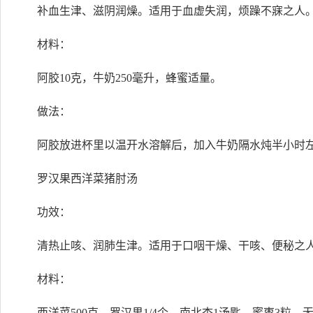
补血生津、滋阴润燥。适用于血虚失润，烦躁不寐之人
材料：
阿胶10克，牛奶250毫升，蜂蜜适量。
做法：
阿胶放进杯里以温开水溶解后，加入牛奶隔水炖半小时
罗汉果西洋菜猪肘汤
功效：
清热止咳、润肺生津。适用于口咽干燥、干咳、便秘之
材料：
西洋菜500克，罗汉果1/4个，南北杏1汤匙，蜜枣3粒，无