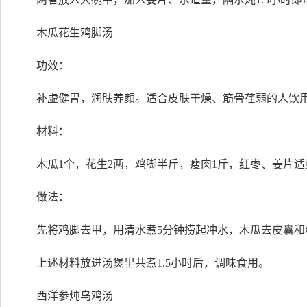
木瓜花生鸡脚汤
功效：
补虚健胃，润肤养颜。适合皮肤干燥、筋骨荏弱的人饮
材料：
木瓜1个，花生2两，鸡脚半斤，瘦肉1斤，红枣、姜片适
做法：
先将鸡脚去甲，用清水煮5分钟捞起冲水，木瓜去皮囊和
上述材料放进汤煲里共煮1.5小时后，调味食用。
西洋参炖乌鸡汤