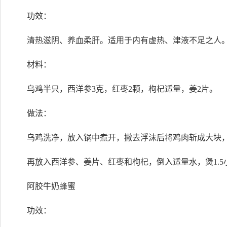
功效：
清热滋阴、养血柔肝。适用于内有虚热、津液不足之人
材料：
乌鸡半只，西洋参3克，红枣2颗，枸杞适量，姜2片。
做法：
乌鸡洗净，放入锅中煮开，撇去浮沫后将鸡肉斩成大块
再放入西洋参、姜片、红枣和枸杞，倒入适量水，煲1.5
阿胶牛奶蜂蜜
功效：