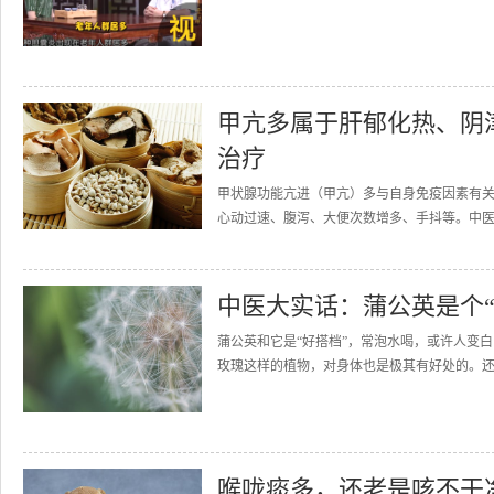
甲亢多属于肝郁化热、阴
治疗
甲状腺功能亢进（甲亢）多与自身免疫因素有
心动过速、腹泻、大便次数增多、手抖等。中医
中医大实话：蒲公英是个“
蒲公英和它是“好搭档”，常泡水喝，或许人变
玫瑰这样的植物，对身体也是极其有好处的。还
喉咙痰多，还老是咳不干