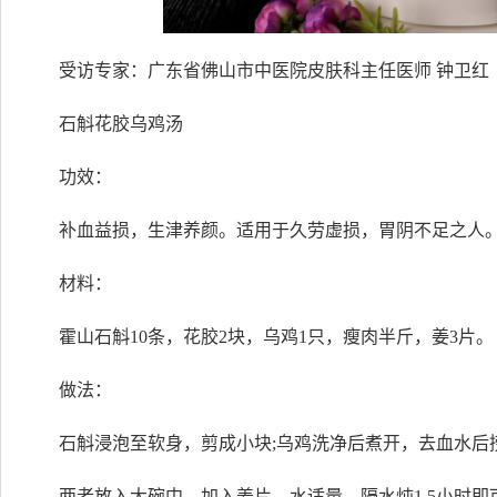
受访专家：广东省佛山市中医院皮肤科主任医师 钟卫红
石斛花胶乌鸡汤
功效：
补血益损，生津养颜。适用于久劳虚损，胃阴不足之人
材料：
霍山石斛10条，花胶2块，乌鸡1只，瘦肉半斤，姜3片。
做法：
石斛浸泡至软身，剪成小块;乌鸡洗净后煮开，去血水后
两者放入大碗中，加入姜片、水适量，隔水炖1.5小时即