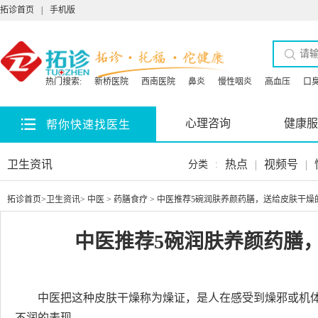
拓诊首页
|
手机版
热门搜索:
新桥医院
西南医院
鼻炎
慢性咽炎
高血压
口
心理咨询
健康服
帮你快速找医生
卫生资讯
热点
|
视频号
|
分类
:
拓诊首页
>
卫生资讯
>
中医
>
药膳食疗
> 中医推荐5碗润肤养颜药膳，送给皮肤干燥
中医推荐5碗润肤养颜药膳
中医把这种皮肤干燥称为燥证，是人在感受到燥邪或机
不润的表现。