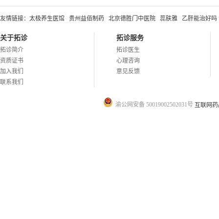
友情链接：
太极养生医馆
贵州益佰制药
北京德胜门中医院
蕊肤雅
乙肝能治好吗
关于拓诊
拓诊服务
拓诊简介
拓诊医生
资质证书
心理咨询
加入我们
意见反馈
联系我们
渝公网安备 50019002502031号
互联网药品