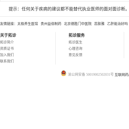
提示：任何关于疾病的建议都不能替代执业医师的面对面诊断
友情链接：
太极养生医馆
贵州益佰制药
北京德胜门中医院
蕊肤雅
乙肝能治好吗
关于拓诊
拓诊服务
拓诊简介
拓诊医生
资质证书
心理咨询
加入我们
意见反馈
联系我们
渝公网安备 50019002502031号
互联网药品