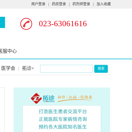
用户登录
|
药房登录
|
药剂师登录
|
加入收藏
023-63061616
医服中心
医学会
|
拓诊+
搜索