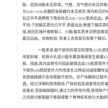
脉、冠状动脉未见异常。气管、支气管内未见异物,
为2cm ×1cm,余腹腔各脏器均未见损伤,胃内检见约
柱正中平肩胛骨下角处检见3cm ×2cm 肌肉出血。
平坦,个别脑实质凹凸不平,表面出血,断面下脑实
绕,局灶区域纤维断裂;2、小脑:脑实质未见明显病
面见出血。衣物检验: 死者上衣背部见有数个鞋印
一般来说,脑干损伤的常见机理有:(1)头部受
颅底斜坡、枕骨大孔或小脑天幕游离缘发生碰撞;(2
裂、扭曲,其内血管也可因此破裂出血:(3)枕部受
干损伤;(4)颈部受外力作用发生过伸运动或挥鞭样
背部被踩踏不会导致脑干损伤。在尸体解剖过程中
惑。经过详细的现场勘验,尸体检验及调查得出死
拐角处,背部被踩踏时,通过力的传导作用,使颈部
之间部分断裂脑干断裂使整个脊神经系统与大脑的