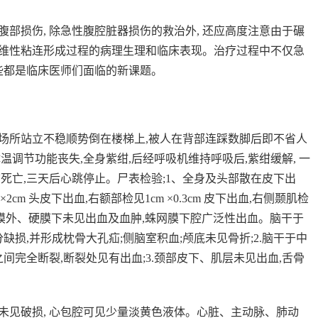
损伤, 除急性腹腔脏器损伤的救治外, 还应高度注意由于碾
维性粘连形成过程的病理生理和临床表现。治疗过程中不仅急
些都是临床医师们面临的新课题。
共场所站立不稳顺势倒在楼梯上,被人在背部连踩数脚后即不省人
体温调节功能丧失,全身紫绀,后经呼吸机维持呼吸后,紫绀缓解, 一
死亡,三天后心跳停止。尸表检验;1、全身及头部散在皮下出
2cm 头皮下出血,右额部检见1cm ×0.3cm 皮下出血,右侧颞肌检
折。硬膜外、硬膜下未见出血及血肿,蛛网膜下腔广泛性出血。脑干于
缺损,并形成枕骨大孔疝;侧脑室积血;颅底未见骨折;2.脑干于中
之间完全断裂,断裂处见有出血;3.颈部皮下、肌层未见出血,舌骨
见破损, 心包腔可见少量淡黄色液体。心脏、主动脉、肺动