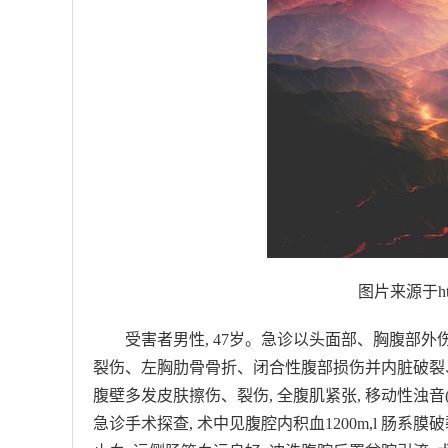
图片来源于https
受害者男性, 47岁。急诊以头面部、胸腹部外
裂伤、左胸肋骨骨折、闭合性腹部损伤并内脏破裂、失
腹壁多发皮肤擦伤、裂伤, 全腹肌紧张, 移动性浊音(
急诊手术探查, 术中见腹腔内积血1200m,l 肠系膜破