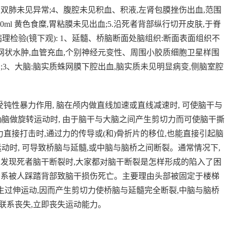
双肺未见异常;4、腹腔未见积血、积液,左肾包膜挫伤出血,范围
80ml 黄色食糜,胃粘膜未见出血;5.沿死者背部纵行切开皮肤,于脊
病理检验(镜下观): 1、延髓、桥脑断面处脑组织:断面表面组织不
质网状水肿,血管充血,个别神经元变性、周围小胶质细胞卫星样围
变;3、大脑:脑实质蛛网膜下腔出血,脑实质未见明显病变,侧脑室腔
。
钝性暴力作用, 脑在颅内做直线加速或直线减速时, 可使脑干与
)脑做旋转运动时, 由于脑干与大脑之间产生剪切力而可使脑干撕
外力直接打击时,通过力的传导或(和)骨折片的移位,也能直接引起脑
运动时, 可导致桥脑与延髓,或中脑与脑桥之间断裂。通常情况下,
,发现死者脑干断裂时,大家都对脑干断裂是怎样形成的陷入了困
者系被人踩踏背部致脑干损伤死亡。主要理由头部被固定于楼梯
产生过伸运动,因而产生剪切力使桥脑与延髓完全断裂,中脑与脑桥
联系丧失,立即丧失运动能力。