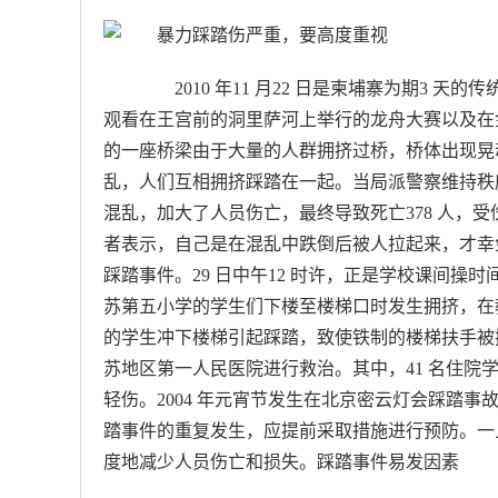
2010 年11 月22 日是柬埔寨为期3 天
观看在王宫前的洞里萨河上举行的龙舟大赛以及在
的一座桥梁由于大量的人群拥挤过桥，桥体出现晃
乱，人们互相拥挤踩踏在一起。当局派警察维持秩
混乱，加大了人员伤亡，最终导致死亡378 人，受
者表示，自己是在混乱中跌倒后被人拉起来，才幸免于
踩踏事件。29 日中午12 时许，正是学校课间操
苏第五小学的学生们下楼至楼梯口时发生拥挤，在
的学生冲下楼梯引起踩踏，致使铁制的楼梯扶手被挤
苏地区第一人民医院进行救治。其中，41 名住院学
轻伤。2004 年元宵节发生在北京密云灯会踩踏事
踏事件的重复发生，应提前采取措施进行预防。一
度地减少人员伤亡和损失。踩踏事件易发因素