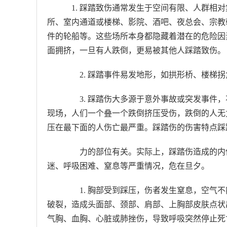
1. 踩踏致伤通常发生于空间有限、人群相
所、室内通道或楼梯、影院、酒吧、夜总会、宗教
件的轮船等。这些场所本身都隐藏着潜在的危险因
面拥挤，一旦有人跌倒，更易被其他人踩踏致伤。
2. 踩踏事件易发地形，如拱形桥、楼梯拐
3. 踩踏伤大多源于意外事故或突发事件，
现场，人们一个叠一个跌倒挤压受伤，跌倒的人无
压在最下面的人伤亡最严重。踩踏伤的伤害特点踩
力的部位有关。实际上，踩踏伤造成的内伤
迷、呼吸困难、窒息等严重情况，危在旦夕。
1. 胸部受到踩压，伤者发生窒息，空气不
破裂，造成头面部、颈部、肩部、上胸部皮肤点状
气胸、血胸、心脏或肺挫伤，导致呼吸突然停止死