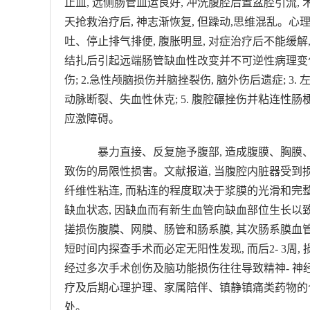
止血, 远侧肠管血运良好, 冲洗腹腔后置盆腔引流, 术中
天抢救治疗后, 神志渐恢复, 但躁动,思维混乱。
吐、停止排气排便, 腹胀明显, 对症治疗后不能缓
结扎后引起远端肠管缺血性改变并不可逆性病理变化,
伤; 2.急性颅脑损伤并脑挫裂伤, 脑外伤后遗症; 3
动脉断裂、失血性休克; 5. 腹腔碾挫伤并粘连性肠梗
应激障碍。
暴力直接、反复施予腹部, 造成腹膜、胸膜、
致伤的局限性损害。文献报道, 当腹腔内脏器受到损
纤维性粘连, 而粘连的程度取决于浆膜的光滑和完
缺血状态, 因缺血而有新生血管向缺血部位生长以
搓损伤腹膜、网膜、肠管和肠系膜, 其次肠系膜血
短时间内探查手术而必定无阳性发现, 而后2- 3周
经过多次手术创伤及脑功能损伤往往导致精神- 神经
疗及后期心理护理、家属陪伴、镇静镇痛类药物的
处。