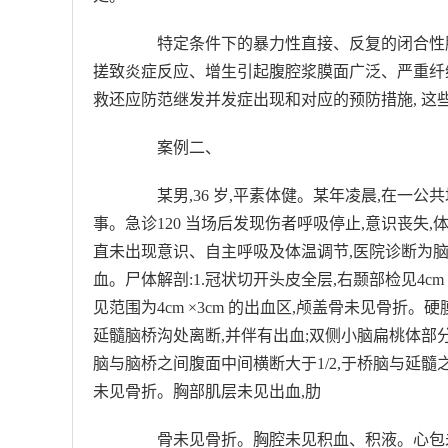
特定条件下的暴力性直接、反复的闭合性腹部
搓致炎症反应、增生引起腹腔浆膜面广泛、严重纤
救还应防范继发并发症出现和对应的预防措施, 这
案例二、
某男,36 岁,平素体健。某年凌晨,在一公
事。急诊120 当场后发现伤者呼吸停止,意识丧失,
直未出现意识、自主呼吸及体温调节,医院诊断为脑
血。尸体解剖:1.冠状切开头皮全层,右颞部检见4cm ×
见范围为4cm ×3cm 的出血区,颅盖骨未见骨
延髓脑桥沟处离断,并伴有出血;双侧小脑扁桃体部分
脑与脑桥之间腹面中间横断大于1/2,于桥脑与延髓
未见骨折。胸部肌层未见出血,肋
骨未见骨折。胸腔未见积血、积液。心包未