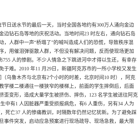
的传统节日送水节的最后一天，当时全国各地约有300万人涌向金边
金边钻石岛等地的庆祝活动。当地时间23 时左右，通向钻石岛
动，人群中一声“桥塌了”的喊叫造成人们的恐慌，导致秩序混
序，用催泪弹驱散人群，不但没有解决问题，反而使现场更加
伤755 人的惨剧。不少人情急之下跳进河中才得以生还，有幸存
难。2010 年11 月29日，新疆阿克苏市的一所小学校又发生
时间（乌鲁木齐与北京有2个小时的时差，北京时间10 时），阿克
教学楼二楼通往一楼狭窄的楼梯上，前面的学生摔倒后，后面
歪变形，造成大量学生被挤伤、摔伤，123 名学生被送往阿克
生中有1 人因脏器严重受损报病危，有6 人重伤，另有34 人为
故，死亡37 人的惨痛教训，时隔数年仍然记忆犹新。为了避免踩
旦事件突发，启动应急预案进行现场疏导、现场急救，最大限