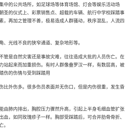
对集中的公共场所，如足球场等体育场馆、灯会等娱乐活动场
朝圣的仪式上、彩票销售点、超载的车辆、航行中学校踩踏事
素，再加之管理不善，极易造成人群骚动，秩序混乱，人流四
角、光线不良的狭窄通道、复杂地形等。
不管是自然灾害还是事故灾难，往往造成大批的人员伤亡。在
力站起来而加重损伤。有时人群像叠罗汉一样，有数层高，被
踏伤的伤情与受到踩踏用
比外伤多。很多伤员表面并无伤口，但是内伤很重，发生昏
能由肺内排出，胸腔压力骤然升高，引起上半身毛细血管扩张
出血，如同玫瑰疹子一样。胸部受踩踏后，可合并肋骨骨折、
亡。