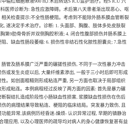
输红细胞悬液900 m,l 术后转送S ICU监护治疗。经S ICU 六
心理科医师诊断为: 急性应激障碍。术后第八天患者渐出现恶心、呕
解, 相关检查提示:不全性肠梗阻。考虑到不能除外肠系膜血管断裂
 遂决定手术治疗。诊断: 1. 头面部、胸腹、肢体多处皮肤裂
. 左胸第9肋骨骨折并双侧胸腔积液; 4. 闭合性腹部损伤并肠系膜上
阻、缺血性肠段萎缩: 6. 损伤性非结石性化脓性胆囊炎; 7.急性
肠管及肠系膜广泛严重的碾搓性损伤, 不同于一次性暴力冲击
伤或发生炎症以后, 大量纤维素渗出, 一般于三小时后即可形成
整性。如创面粗糙则形成粘连严重, 另一方面也取决于局部组织
致形成粘连。本例病程经过反映了两方面的因素: 首先是暴力碾
管断裂结扎造成阶段性小肠缺血性损害, 浆膜缺血性损伤在伤后
, 损伤的病理结果导致粘连、梗阻的临床结局。突发暴力致伤, 且
功能异常,该病例历经昏迷-燥烦- 认识异常过程, 早期的镇静治
合理应用, 以及心理医师的疏导均对病人的身心健康恢复甚有益