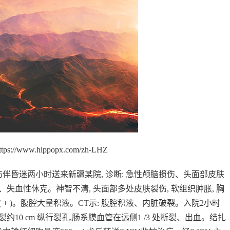
://www.hippopx.com/zh-LHZ
伤伴昏迷两小时送来新疆某院, 诊断: 急性颅脑损伤、头面部皮肤
血性休克。神智不清, 头面部多处皮肤裂伤, 软组织肿胀, 胸
 + )。腹腔大量积液。CT示: 腹腔积液、内脏破裂。入院2小时
裂约10 cm 纵行裂孔,肠系膜血管在远侧1 /3 处断裂、出血。结扎