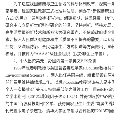
为了适应我国健康与卫生领域的科研体制改革，探索一条新
家学者，经国家民政部正式批准并注册，创办了“新探健康发
方式”的民办非营利的科研机构。组建初期，缺乏经费，她
研究中心立足新世纪科学研究的前沿，坚持创新、坚持发展
高生活质量的新技术和新方法为研究重点，不依赖政府或企
求，按照人民群众对健康和生活质量不断提高的需要，以专
控制、艾滋病防治、全民健康生活方式促进等方面做出了显著成
称号，并被评为“AAAA”级社会组织（民办非企业单位）。
2、个人出资美元，办国内第一家英文BES杂志
1989年陈春明教授与美国著名毒理学家F.Coulstin教授共同创
Environmental Science），两人出任共同主编，编
任何费用维持编辑部工作。以后F.Coulstin教授说该杂
个人一次捐献3万美元支持编辑部使之继续工作。目前BES
文学术期刊（2012年影响因子达到1.345）并得到疾控中心
的中国“百强科技期刊”名单、获得国家卫生计生委“首届优
刊光盘版电子杂志社、清华大学图书馆联合评出的“2013中国最