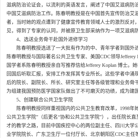
滋病防治论证会，以流利的英语发言，阐述了中国艾滋病防
中国艾滋病防治工作。陈春明教授是在中国首先宣传防治艾
者，当时她的观点遭到了健康宣传教育领域人士的激烈反对
见，得到了专家的认同，并被原卫生部采纳作为一项艾滋病
4、选送业务骨干赴国外进修学习
陈春明教授选送了一大批有作为的中、青年学者到国外进修
陈春明教授与国际著名公共卫生专家、美国CDC领导Jefferey
国学者系陈春明教授亲自写推荐信给Jefferey Koplan
回国后听取汇报，安排工作发挥其专业所长。这些学者中涌
后的院长、副院长、所长、研究室主任等各级管理和业务骨
为组建我国预防医学国家队做出了不可磨灭的功绩，成为建
5、创建联合公共卫生学院
陈春明教授同样重视国内的公共卫生教育改革，1998年
公共卫生学院”（后更名“协和公共卫生学院”），出任院长直
才的教学之路，目前中国疾控中心的两位副主任、四川大学
业学院院长、广东卫生厅一位付厅长、北京朝阳区CDC主任