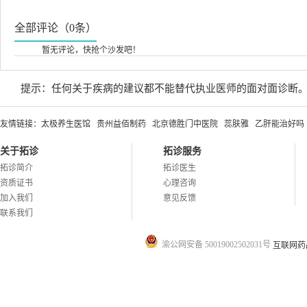
全部评论（0条）
暂无评论，快抢个沙发吧！
提示：任何关于疾病的建议都不能替代执业医师的面对面诊断
友情链接：
太极养生医馆
贵州益佰制药
北京德胜门中医院
蕊肤雅
乙肝能治好吗
关于拓诊
拓诊服务
拓诊简介
拓诊医生
资质证书
心理咨询
加入我们
意见反馈
联系我们
渝公网安备 50019002502031号
互联网药品