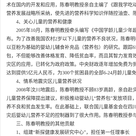
术在国内的开发和应用，陈春明教授亲自主编了《跟我学吃
营养发展战略所采纳，使先进的营养科学知识伴随控油壶、
4、关心儿童的营养和健康
2005年10月，陈春明教授牵头编写《中国学龄儿童少年
布。为了改善我国农村2岁以下儿童的营养不良状况，陈春明教
以豆粉为基础的婴幼儿辅食补充品（营养包）的研究。跟踪6年
包，不但能够改善体格发育、降低贫血率，而且其智力发育效
灾区的应用，已转化为政府政策。中央财政逐年增加免费为贫
达到提供5亿元人民币，为300个贫困县的全部6-24月龄儿
4、情系地震灾区儿童营养状况
2008年汶川地震后，陈春明教授不顾83岁高龄，亲自赴
儿童营养保障提出建议，积极推动婴幼儿“营养包”发放项目
养不良和贫血发生率。在此基础上，联合国儿童基金会在四
灾后婴幼儿营养不足的控制器到了很大作用。陈春明教授参
三、陈春明教授的其他贡献
1、组建“新探健康发展研究中心”，担任第一任理事长