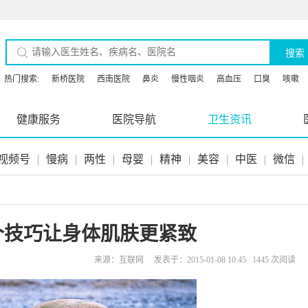
搜索
热门搜索:
新桥医院
西南医院
鼻炎
慢性咽炎
高血压
口臭
咳嗽
健康服务
医院导航
卫生资讯
视频号
|
慢病
|
两性
|
母婴
|
精神
|
美容
|
中医
|
微信
|
五个技巧让身体肌肤更紧致
来源：互联网 发表于：2015-01-08 10:45 1445 次阅读