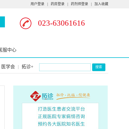
用户登录
|
药房登录
|
药剂师登录
|
加入收藏
023-63061616
医服中心
医学会
|
拓诊+
搜索