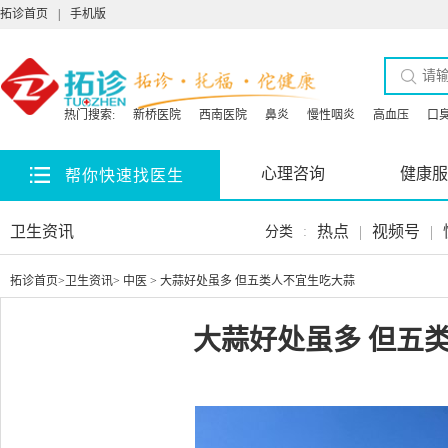
拓诊首页
|
手机版
热门搜索:
新桥医院
西南医院
鼻炎
慢性咽炎
高血压
口
心理咨询
健康服
帮你快速找医生
卫生资讯
热点
|
视频号
|
分类
:
拓诊首页
>
卫生资讯
>
中医
> 大蒜好处虽多 但五类人不宜生吃大蒜
大蒜好处虽多 但五