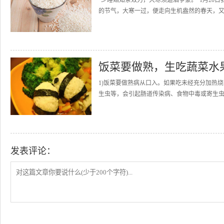
“少睡始知茶效力，大寒须遣酒争豪。”1月20
的节气，大寒一过，便走向生机盎然的春天，又
饭菜要做熟，生吃蔬菜水
1)饭菜要做熟病从口入。如果吃未经充分加热
生虫等，会引起肠道传染病、食物中毒或寄生虫
发表评论：