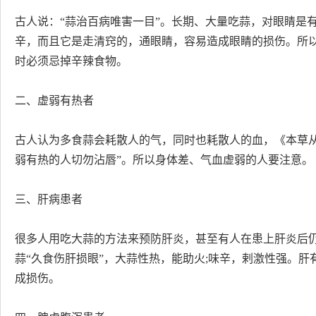
古人说：“蒜治百病唯害一目”。长期、大量吃蒜，对眼睛是
辛，而且它是走清窍的，通眼睛，容易造成眼睛的损伤。所
时必须忌掉辛辣食物。
二、虚弱有热者
古人认为多食蒜会耗散人的气，同时也耗散人的血，《本草
弱有热的人切勿沾唇”。所以身体差、气血虚弱的人要注意。
三、肝病患者
很多人用吃大蒜的方法来预防肝炎，甚至有人在患上肝炎后
蒜“久食伤肝损眼”，大蒜性热，能助火;味辛，剌激性强。
成损伤。