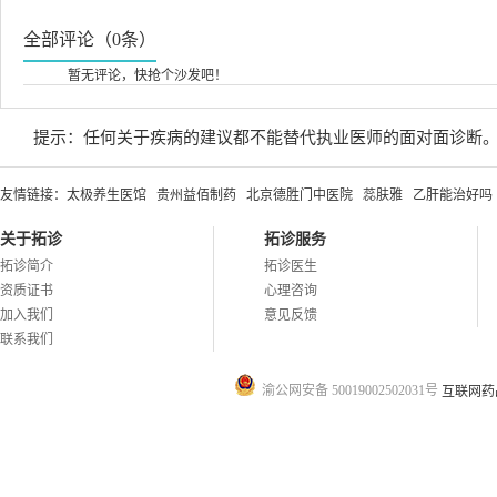
全部评论（0条）
暂无评论，快抢个沙发吧！
提示：任何关于疾病的建议都不能替代执业医师的面对面诊断
友情链接：
太极养生医馆
贵州益佰制药
北京德胜门中医院
蕊肤雅
乙肝能治好吗
关于拓诊
拓诊服务
拓诊简介
拓诊医生
资质证书
心理咨询
加入我们
意见反馈
联系我们
渝公网安备 50019002502031号
互联网药品